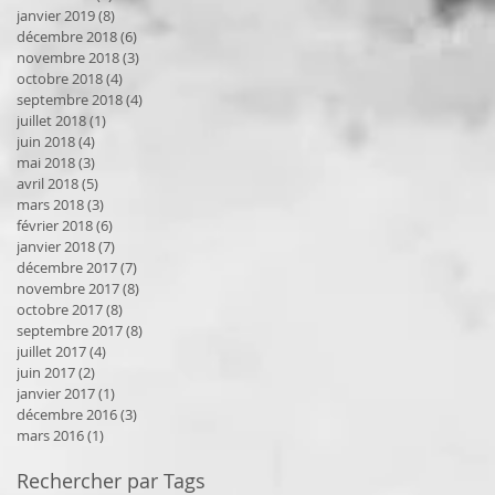
janvier 2019
(8)
8 posts
décembre 2018
(6)
6 posts
novembre 2018
(3)
3 posts
octobre 2018
(4)
4 posts
septembre 2018
(4)
4 posts
juillet 2018
(1)
1 post
juin 2018
(4)
4 posts
mai 2018
(3)
3 posts
avril 2018
(5)
5 posts
mars 2018
(3)
3 posts
février 2018
(6)
6 posts
janvier 2018
(7)
7 posts
décembre 2017
(7)
7 posts
novembre 2017
(8)
8 posts
octobre 2017
(8)
8 posts
septembre 2017
(8)
8 posts
juillet 2017
(4)
4 posts
juin 2017
(2)
2 posts
janvier 2017
(1)
1 post
décembre 2016
(3)
3 posts
mars 2016
(1)
1 post
Rechercher par Tags