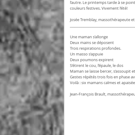
l’autre. Le printemps tarde à se poin
couleurs festives. Vivement l’été!
Josée Tremblay, massothérapeute et 
____________________________________
Une maman s’allonge
Deux mains se déposent
Trois respirations profondes.
Un masso s’appuie
Deux poumons expirent
S’étirent le cou, l’épaule, le dos
Maman se laisse bercer, s’assoupit et
Gestes répétés trois fois en phase av
Voilà : six mamans calmes et apaisée
Jean-François Brault, massothérape