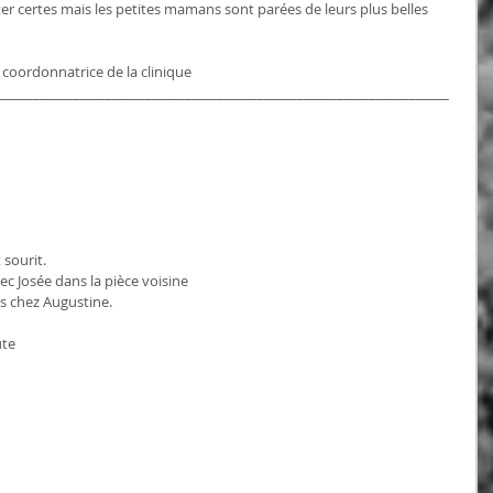
ter certes mais les petites mamans sont parées de leurs plus belles 
coordonnatrice de la clinique
____________________________________________________________________
 sourit.
ec Josée dans la pièce voisine
s chez Augustine.
ute