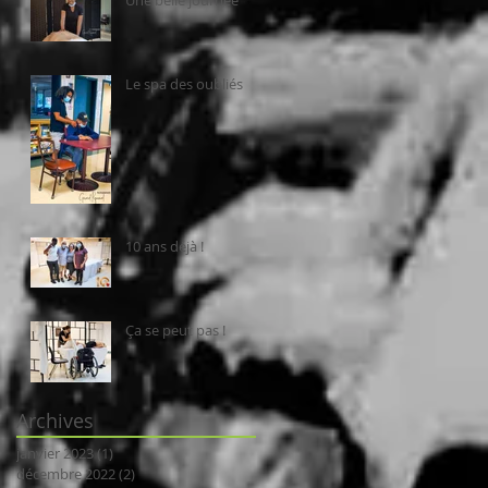
Le spa des oubliés
10 ans déjà !
Ça se peut pas !
Archives
janvier 2023
(1)
1 post
décembre 2022
(2)
2 posts