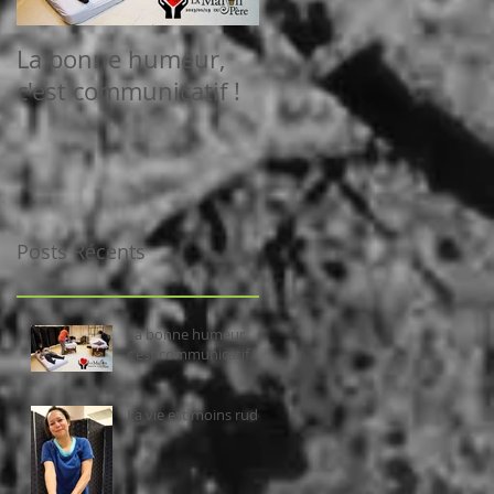
La bonne humeur,
La vie est moins rud
c'est communicatif !
Posts Récents
La bonne humeur,
c'est communicatif !
La vie est moins rude