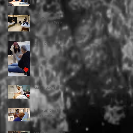
Cocooning à la
Maison du Père
L'équipe du jour
Gâtée pourrie
Faire un peu la
différence...
Une belle journée