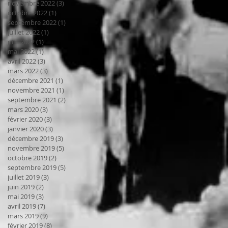
novembre 2022
(3)
3 posts
octobre 2022
(1)
1 post
septembre 2022
(1)
1 post
juillet 2022
(1)
1 post
juin 2022
(1)
1 post
mai 2022
(1)
1 post
avril 2022
(3)
3 posts
mars 2022
(3)
3 posts
décembre 2021
(1)
1 post
novembre 2021
(1)
1 post
septembre 2021
(2)
2 posts
mars 2020
(3)
3 posts
février 2020
(3)
3 posts
janvier 2020
(3)
3 posts
décembre 2019
(3)
3 posts
novembre 2019
(5)
5 posts
octobre 2019
(2)
2 posts
septembre 2019
(5)
5 posts
juillet 2019
(3)
3 posts
juin 2019
(2)
2 posts
mai 2019
(3)
3 posts
avril 2019
(7)
7 posts
mars 2019
(9)
9 posts
février 2019
(8)
8 posts