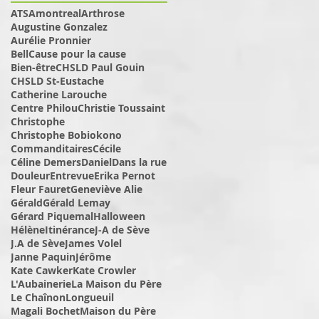
ATSAmontreal
Arthrose
Augustine Gonzalez
Aurélie Pronnier
BellCause pour la cause
Bien-être
CHSLD Paul Gouin
CHSLD St-Eustache
Catherine Larouche
Centre Philou
Christie Toussaint
Christophe
Christophe Bobiokono
Commanditaires
Cécile
Céline Demers
Daniel
Dans la rue
Douleur
Entrevue
Erika Pernot
Fleur Fauret
Geneviève Alie
Gérald
Gérald Lemay
Gérard Piquemal
Halloween
Hélène
Itinérance
J-A de Sève
J.A de Sève
James Volel
Janne Paquin
Jérôme
Kate Cawker
Kate Crowler
L'Aubainerie
La Maison du Père
Le Chaînon
Longueuil
Magali Bochet
Maison du Père