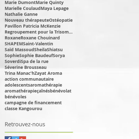
Marie Dumont
Marie Quinty
Marielle Coulaud
Maya Lepage
Nathalie Ganne
Nouveau thérapeute
Ostéopatie
Pavillon Patricia McKenzie
Regroupement pour la Trisomie 21
Roxane
Roxane Chouinard
SHAPEM
Saint-Valentin
Saïd Massoud
Sheila
Shiatsu
Sophie
Sophie Baudeuf
Sorya
Soverdi
Spa de la rue
Séverine Brousseau
Trina Manac'h
Zayat Aroma
action communautaire
adolescents
aromathérapie
aromathérapieç
aînés
bénévolat
bénévoles
campagne de financement
classe Kangourou
Retrouvez-nous