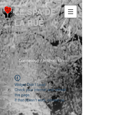
LE SPA DE
LA RUE
Connexion / Inscription
Widget Didn’t Load
Check your internet and refresh
this page.
If that doesn’t work, contact us.