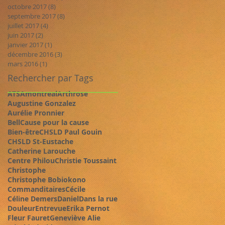
octobre 2017
(8)
8 posts
septembre 2017
(8)
8 posts
juillet 2017
(4)
4 posts
juin 2017
(2)
2 posts
janvier 2017
(1)
1 post
décembre 2016
(3)
3 posts
mars 2016
(1)
1 post
Rechercher par Tags
ATSAmontreal
Arthrose
Augustine Gonzalez
Aurélie Pronnier
BellCause pour la cause
Bien-être
CHSLD Paul Gouin
CHSLD St-Eustache
Catherine Larouche
Centre Philou
Christie Toussaint
Christophe
Christophe Bobiokono
Commanditaires
Cécile
Céline Demers
Daniel
Dans la rue
Douleur
Entrevue
Erika Pernot
Fleur Fauret
Geneviève Alie