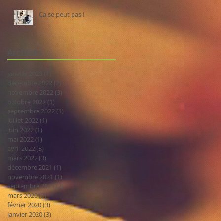
Ça se peut pas !
Archives
janvier 2023
(1)
1 post
décembre 2022
(2)
2 posts
novembre 2022
(3)
3 posts
octobre 2022
(1)
1 post
septembre 2022
(1)
1 post
juillet 2022
(1)
1 post
juin 2022
(1)
1 post
mai 2022
(1)
1 post
avril 2022
(3)
3 posts
mars 2022
(3)
3 posts
décembre 2021
(1)
1 post
novembre 2021
(1)
1 post
septembre 2021
(2)
2 posts
mars 2020
(3)
3 posts
février 2020
(3)
3 posts
janvier 2020
(3)
3 posts