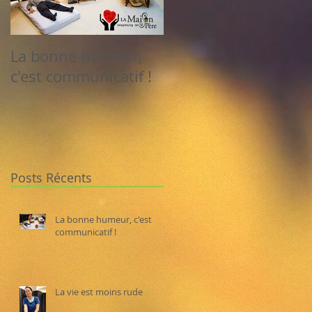
La bonne humeur,
La vie est moins rud
c'est communicatif !
Posts Récents
La bonne humeur, c'est
communicatif !
La vie est moins rude