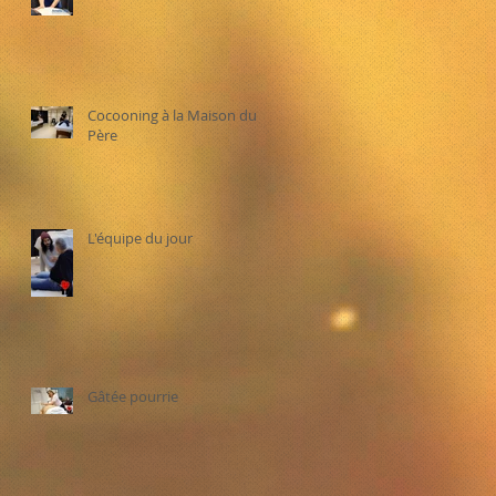
Cocooning à la Maison du
Père
L'équipe du jour
Gâtée pourrie