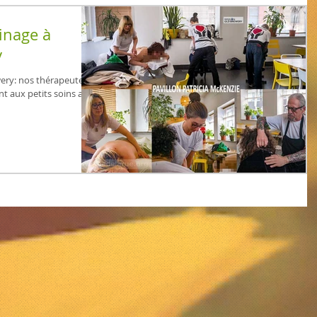
inage à
y
wery: nos thérapeutes
nt aux petits soins avec