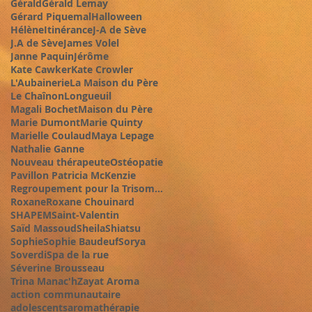
Gérald
Gérald Lemay
Gérard Piquemal
Halloween
Hélène
Itinérance
J-A de Sève
J.A de Sève
James Volel
Janne Paquin
Jérôme
Kate Cawker
Kate Crowler
L'Aubainerie
La Maison du Père
Le Chaînon
Longueuil
Magali Bochet
Maison du Père
Marie Dumont
Marie Quinty
Marielle Coulaud
Maya Lepage
Nathalie Ganne
Nouveau thérapeute
Ostéopatie
Pavillon Patricia McKenzie
Regroupement pour la Trisomie 21
Roxane
Roxane Chouinard
SHAPEM
Saint-Valentin
Saïd Massoud
Sheila
Shiatsu
Sophie
Sophie Baudeuf
Sorya
Soverdi
Spa de la rue
Séverine Brousseau
Trina Manac'h
Zayat Aroma
action communautaire
adolescents
aromathérapie