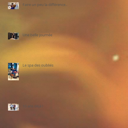
Faire un peu la différence...
Une belle journée
Le spa des oubliés
10 ans déjà !