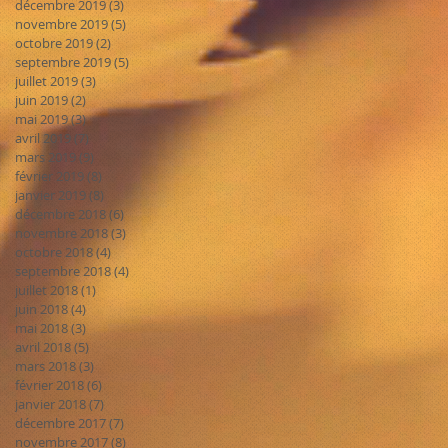
décembre 2019
(3)
3 posts
novembre 2019
(5)
5 posts
octobre 2019
(2)
2 posts
septembre 2019
(5)
5 posts
juillet 2019
(3)
3 posts
juin 2019
(2)
2 posts
mai 2019
(3)
3 posts
avril 2019
(7)
7 posts
mars 2019
(9)
9 posts
février 2019
(8)
8 posts
janvier 2019
(8)
8 posts
décembre 2018
(6)
6 posts
novembre 2018
(3)
3 posts
octobre 2018
(4)
4 posts
septembre 2018
(4)
4 posts
juillet 2018
(1)
1 post
juin 2018
(4)
4 posts
mai 2018
(3)
3 posts
avril 2018
(5)
5 posts
mars 2018
(3)
3 posts
février 2018
(6)
6 posts
janvier 2018
(7)
7 posts
décembre 2017
(7)
7 posts
novembre 2017
(8)
8 posts