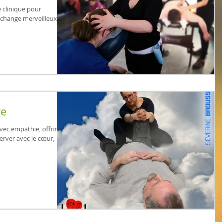
 clinique pour
 échange merveilleux: un
ge
avec empathie, offrir et
erver avec le cœur,