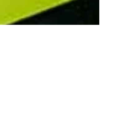
Mission jeunesse: classe
Kangourou de l'école Saint-
Jean-Baptiste de Longueuil
Le 22 mars dernier, quatre massos du Spa de la Rue
s’étaient donné rendez-vous à l’école Saint-Jean-
Baptiste de Longueuil avec leurs...