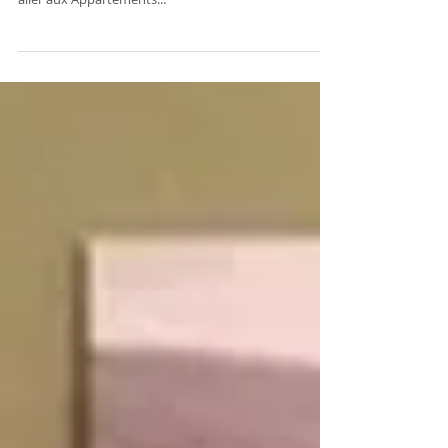
Je me rendais à la clinique, marchant sous la neige et
contre le vent, mais ça en valait la peine. C'était pour
aller aux Appartements...