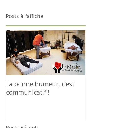
Posts à l'affiche
La bonne humeur, c'est
La vie est moi
communicatif !
Posts Récents