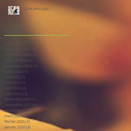
Ça se peut pas !
Archives
janvier 2023
(1)
1 post
décembre 2022
(2)
2 posts
novembre 2022
(3)
3 posts
octobre 2022
(1)
1 post
septembre 2022
(1)
1 post
juillet 2022
(1)
1 post
juin 2022
(1)
1 post
mai 2022
(1)
1 post
avril 2022
(3)
3 posts
mars 2022
(3)
3 posts
décembre 2021
(1)
1 post
novembre 2021
(1)
1 post
septembre 2021
(2)
2 posts
mars 2020
(3)
3 posts
février 2020
(3)
3 posts
janvier 2020
(3)
3 posts