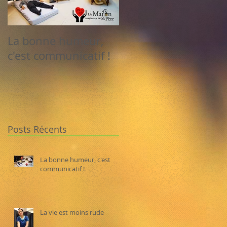
La bonne humeur,
La vie est moins rud
c'est communicatif !
Posts Récents
La bonne humeur, c'est
communicatif !
La vie est moins rude