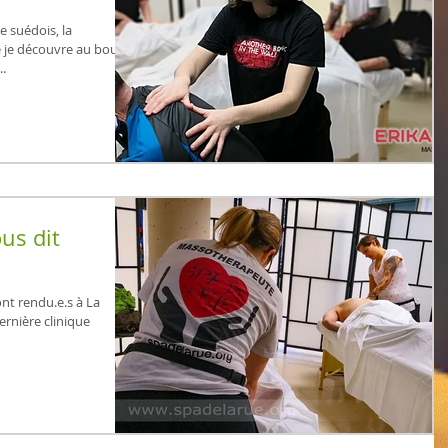
 suédois, la
 je découvre au bout de
..
us dit
ont rendu.e.s à La
rnière clinique