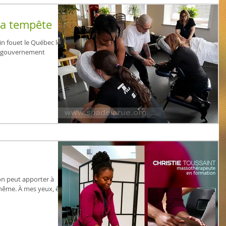
la tempête
in fouet le Québec le 12
le gouvernement
'on peut apporter à
i-même. À mes yeux, être