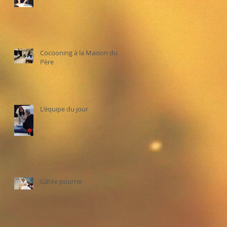
Cocooning à la Maison du
Père
L'équipe du jour
Gâtée pourrie