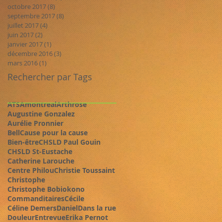
octobre 2017
(8)
8 posts
septembre 2017
(8)
8 posts
juillet 2017
(4)
4 posts
juin 2017
(2)
2 posts
janvier 2017
(1)
1 post
décembre 2016
(3)
3 posts
mars 2016
(1)
1 post
Rechercher par Tags
ATSAmontreal
Arthrose
Augustine Gonzalez
Aurélie Pronnier
BellCause pour la cause
Bien-être
CHSLD Paul Gouin
CHSLD St-Eustache
Catherine Larouche
Centre Philou
Christie Toussaint
Christophe
Christophe Bobiokono
Commanditaires
Cécile
Céline Demers
Daniel
Dans la rue
Douleur
Entrevue
Erika Pernot