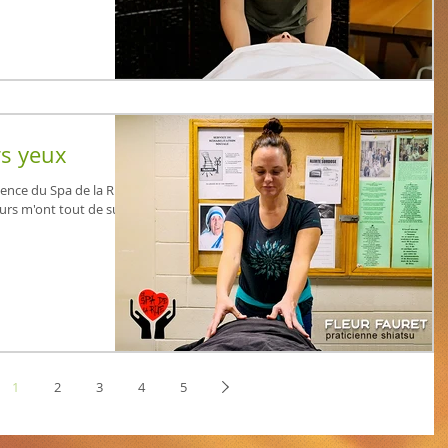
rs yeux
istence du Spa de la Rue
leurs m'ont tout de suite
1
2
3
4
5