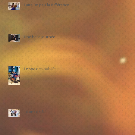
Faire un peu la différence...
Une belle journée
Le spa des oubliés
10 ans déjà !