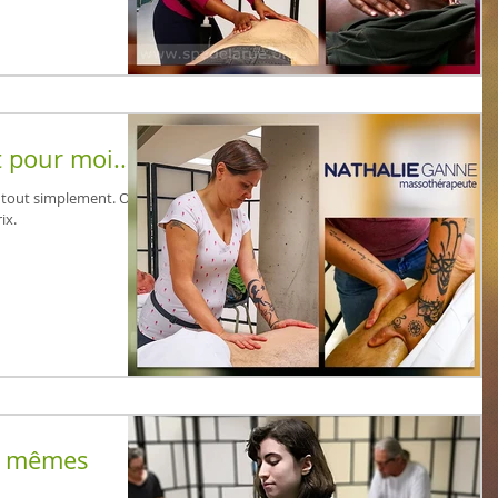
t pour moi...
en, tout simplement. On
ix.
s mêmes