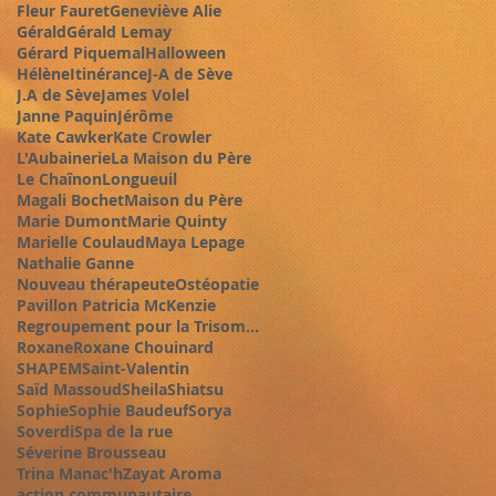
Fleur Fauret
Geneviève Alie
Gérald
Gérald Lemay
Gérard Piquemal
Halloween
Hélène
Itinérance
J-A de Sève
J.A de Sève
James Volel
Janne Paquin
Jérôme
Kate Cawker
Kate Crowler
L'Aubainerie
La Maison du Père
Le Chaînon
Longueuil
Magali Bochet
Maison du Père
Marie Dumont
Marie Quinty
Marielle Coulaud
Maya Lepage
Nathalie Ganne
Nouveau thérapeute
Ostéopatie
Pavillon Patricia McKenzie
Regroupement pour la Trisomie 21
Roxane
Roxane Chouinard
SHAPEM
Saint-Valentin
Saïd Massoud
Sheila
Shiatsu
Sophie
Sophie Baudeuf
Sorya
Soverdi
Spa de la rue
Séverine Brousseau
Trina Manac'h
Zayat Aroma
action communautaire