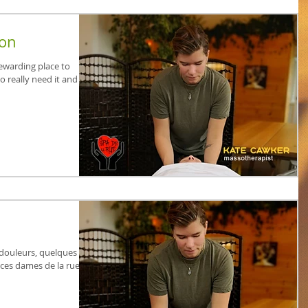
son
rewarding place to
 really need it and
douleurs, quelques
r ces dames de la rue