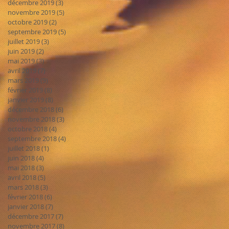
décembre 2019
(3)
3 posts
novembre 2019
(5)
5 posts
octobre 2019
(2)
2 posts
septembre 2019
(5)
5 posts
juillet 2019
(3)
3 posts
juin 2019
(2)
2 posts
mai 2019
(3)
3 posts
avril 2019
(7)
7 posts
mars 2019
(9)
9 posts
février 2019
(8)
8 posts
janvier 2019
(8)
8 posts
décembre 2018
(6)
6 posts
novembre 2018
(3)
3 posts
octobre 2018
(4)
4 posts
septembre 2018
(4)
4 posts
juillet 2018
(1)
1 post
juin 2018
(4)
4 posts
mai 2018
(3)
3 posts
avril 2018
(5)
5 posts
mars 2018
(3)
3 posts
février 2018
(6)
6 posts
janvier 2018
(7)
7 posts
décembre 2017
(7)
7 posts
novembre 2017
(8)
8 posts